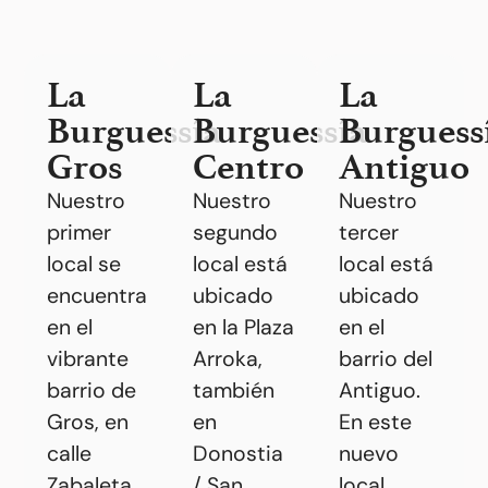
La
La
La
Burguessía
Burguessía
Burguess
Gros
Centro
Antiguo
Nuestro
Nuestro
Nuestro
primer
segundo
tercer
local se
local está
local está
encuentra
ubicado
ubicado
en el
en la Plaza
en el
vibrante
Arroka,
barrio del
barrio de
también
Antiguo.
Gros, en
en
En este
calle
Donostia
nuevo
Zabaleta
/ San
local