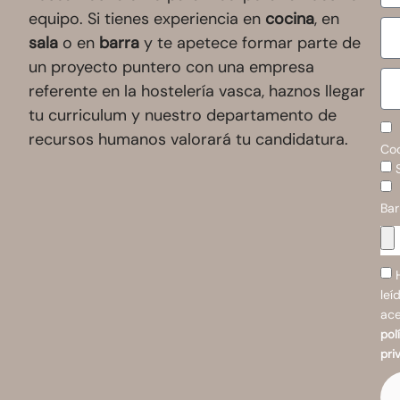
equipo. Si tienes experiencia en
cocina
, en
sala
o en
barra
y te apetece formar parte de
un proyecto puntero con una empresa
referente en la hostelería vasca, haznos llegar
tu curriculum y nuestro departamento de
recursos humanos valorará tu candidatura.
Co
Bar
leí
ace
pol
pri