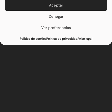
Aceptar
Denegar
Ver preferencias
Reserva tu mesa
Haz tu pedido
Política de cookies
Política de privacidad
Aviso legal
Vegetariana
Ligera pero llena de carácter, con una combinación de
sabores que la hacen única. Cada mordisco es un
equilibrio perfecto entre frescura y potencia,
demostrando que una hamburguesa puede ser
sorprendente sin necesidad de carne.
Estos son los ingredientes de Vegetariana
– Aguacate
– Carne auténtica vegetal
– Cebolla caramelizada