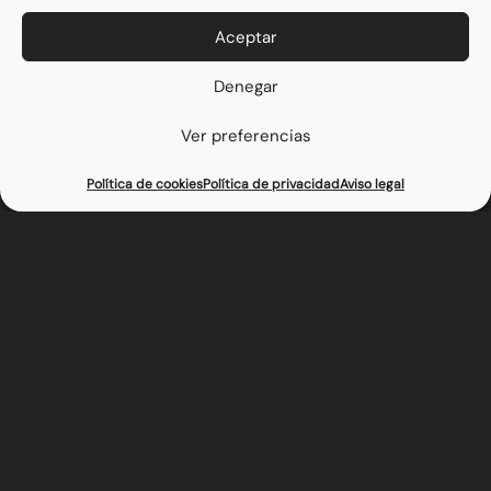
Aceptar
Denegar
Ver preferencias
Reserva tu mesa
Haz tu pedido
Política de cookies
Política de privacidad
Aviso legal
Pastramix y Obelix
Una oda al sabor clásico llevada al extremo. La intensidad
del sabor ahumado se une a la carne y el pastrami y a
una salsa Miel y mostaza casera, consiguiendo el equilibrio
perfecto entre lo jugoso, lo crujiente y lo irresistible.
Estos son los ingredientes de Pastramix y Obelix
– Carne de chuletón madurado (180g)
– Lechuga
– Queso cheddar ahumado inglés
– Relish de pepinillo y cebolleta