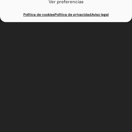
Ver preferencias
Reserva tu mesa
Haz tu pedido
Política de cookies
Política de privacidad
Aviso legal
Patatas con pollo y trufa
Estos son los ingredientes de Patatas con pollo y trufa
– Pollo braseado
– Queso Mozzarela
– Salsa Ranchera
– Salsa Trufada
Se puede intentar replicar esta hamburguesa en casa
con los mismos ingredientes, pero igualar al 100% su
sabor es casi imposible.
El pan y las salsas se elaboran de manera artesanal y
×
llevan el sello inconfundible de La Burguessía.